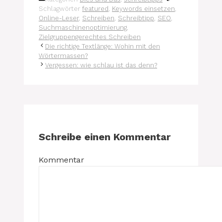
Schlagwörter
featured
,
Keywords einsetzen
,
Online-Leser
,
Schreiben
,
Schreibtipp
,
SEO
,
Suchmaschinenoptimierung
,
Zielgruppengerechtes Schreiben
Die richtige Textlänge: Wohin mit den
Wörtermassen?
Vergessen: wie schlau ist das denn?
Schreibe einen Kommentar
Kommentar