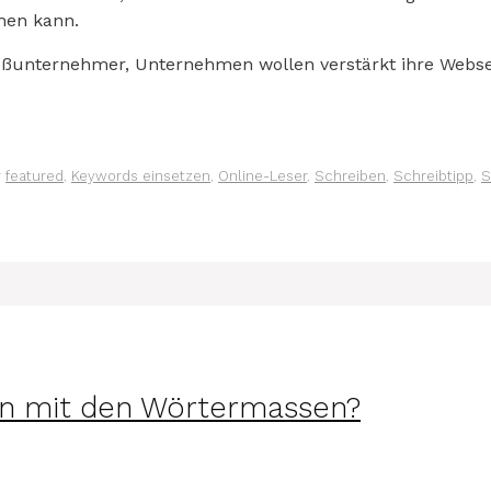
hen kann.
oßunternehmer, Unternehmen wollen verstärkt ihre Websei
r
featured
,
Keywords einsetzen
,
Online-Leser
,
Schreiben
,
Schreibtipp
,
S
hin mit den Wörtermassen?