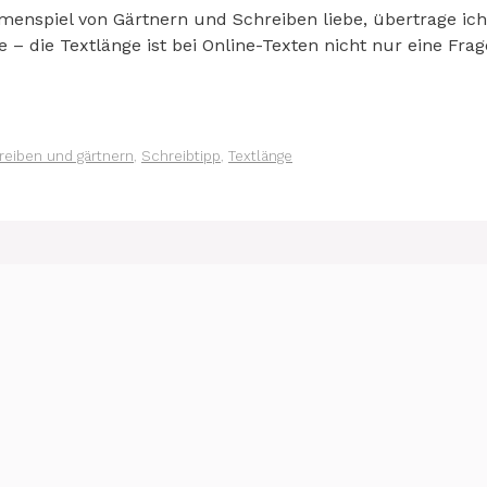
enspiel von Gärtnern und Schreiben liebe, übertrage ich
– die Textlänge ist bei Online-Texten nicht nur eine Fra
reiben und gärtnern
,
Schreibtipp
,
Textlänge