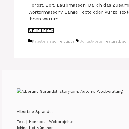
Herbst. Zeit. Laubmassen. Da ich das Zusamm
Wörtermassen? Lange Texte oder kurze Texte 
Ihnen warum.
MEHR LESEN
Kategorien
schreibtipps
Schlagwörter
featured
,
sch
Albertine Sprandel
Text | Konzept | Webprojekte
Icking bei München